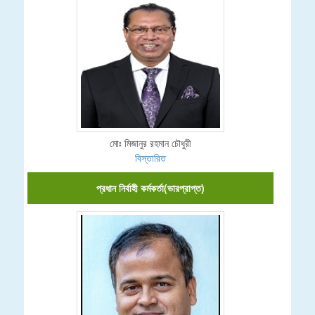
মোঃ মিজানুর রহমান চৌধুরী
বিস্তারিত
প্রধান নির্বাহী কর্মকর্তা(ভারপ্রাপ্ত)