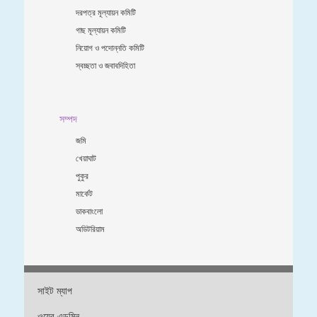
দরপত্র মূল্যায়ন কমিটি
গাছ মূল্যায়ন কমিটি
নিয়োগ ও পদোন্নতি কমিটি
স্বচ্ছতা ও জবাবদিহিতা
সম্পদ
জমি
খেয়াঘাট
পুকুর
মার্কেট
ডাকবাংলো
অডিটরিয়াম
সাইট ম্যাপ
ওয়েব এডমিন