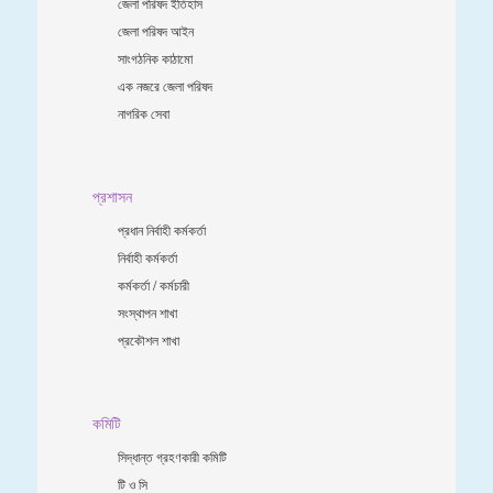
জেলা পরিষদ ইতিহাস
জেলা পরিষদ আইন
সাংগঠনিক কাঠামো
এক নজরে জেলা পরিষদ
নাগরিক সেবা
প্রশাসন
প্রধান নির্বাহী কর্মকর্তা
নির্বাহী কর্মকর্তা
কর্মকর্তা / কর্মচারী
সংস্থাপন শাখা
প্রকৌশল শাখা
কমিটি
সিদ্ধান্ত গ্রহণকারী কমিটি
টি ও সি