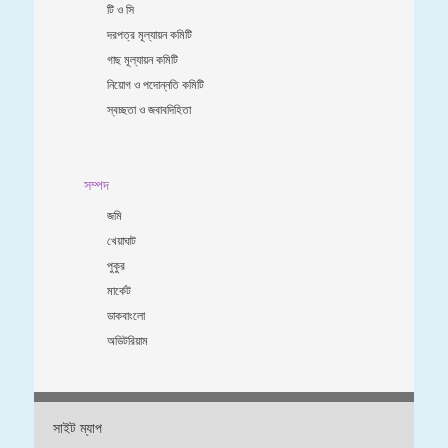
টি ও সি
দরপত্র মূল্যায়ন কমিটি
গাছ মূল্যায়ন কমিটি
নিয়োগ ও পদোন্নতি কমিটি
স্বচ্ছতা ও জবাবদিহিতা
সম্পদ
জমি
খেয়াঘাট
পুকুর
মার্কেট
ডাকবাংলো
অডিটরিয়াম
সাইট ম্যাপ