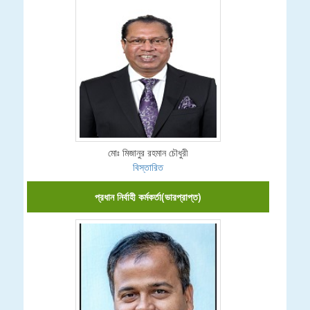
মোঃ মিজানুর রহমান চৌধুরী
বিস্তারিত
প্রধান নির্বাহী কর্মকর্তা(ভারপ্রাপ্ত)