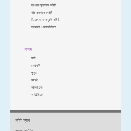
দরপত্র মূল্যায়ন কমিটি
গাছ মূল্যায়ন কমিটি
নিয়োগ ও পদোন্নতি কমিটি
স্বচ্ছতা ও জবাবদিহিতা
সম্পদ
জমি
খেয়াঘাট
পুকুর
মার্কেট
ডাকবাংলো
অডিটরিয়াম
সাইট ম্যাপ
ওয়েব এডমিন