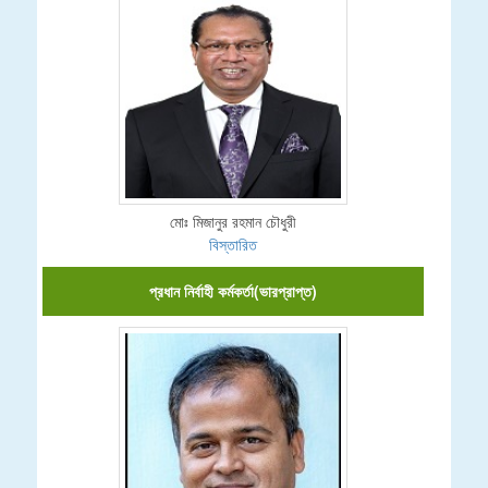
মোঃ মিজানুর রহমান চৌধুরী
বিস্তারিত
প্রধান নির্বাহী কর্মকর্তা(ভারপ্রাপ্ত)