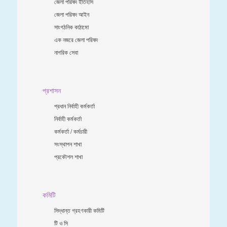
জেলা পরিষদ ইতিহাস
জেলা পরিষদ আইন
সাংগঠনিক কাঠামো
এক নজরে জেলা পরিষদ
নাগরিক সেবা
প্রশাসন
প্রধান নির্বাহী কর্মকর্তা
নির্বাহী কর্মকর্তা
কর্মকর্তা / কর্মচারী
সংস্থাপন শাখা
প্রকৌশল শাখা
কমিটি
সিদ্ধান্ত গ্রহণকারী কমিটি
টি ও সি