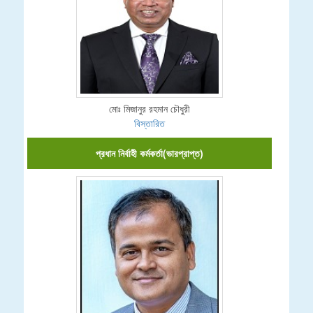
মোঃ মিজানুর রহমান চৌধুরী
বিস্তারিত
প্রধান নির্বাহী কর্মকর্তা(ভারপ্রাপ্ত)