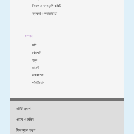
নিয়োগ ও পদোন্নতি কমিটি
স্বচ্ছতা ও জবাবদিহিতা
সম্পদ
জমি
খেয়াঘাট
পুকুর
মার্কেট
ডাকবাংলো
অডিটরিয়াম
সাইট ম্যাপ
ওয়েব এডমিন
ফিডব্যাক ফরম