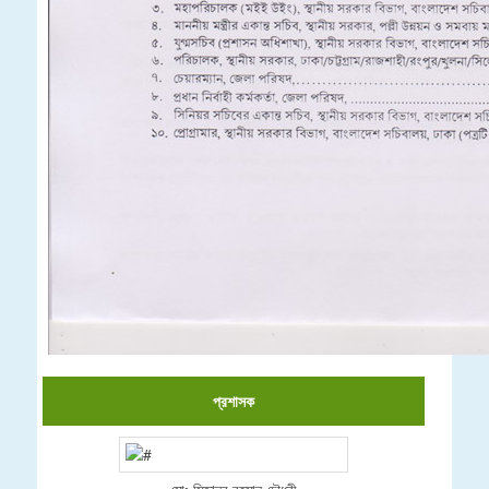
প্রশাসক
মোঃ মিজানুর রহমান চৌধুরী