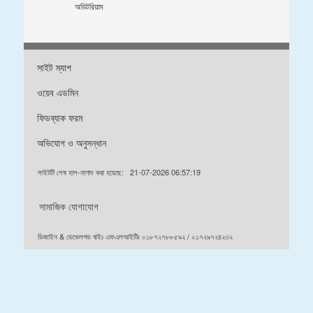
অডিটরিয়াম
সাইট ম্যাপ
ওয়েব এডমিন
ফিডব্যাক ফরম
অভিযোগ ও অনুসন্ধান
সাইটটি শেষ হাল-নাগাদ করা হয়েছে:
21-07-2026 06:57:19
সামাজিক যোগাযোগ
ডিজাইন & ডেভেলপড বাইঃ এফএলআইটিঃ ০১৮৭২৭৮৮৫৯২ / ০১৭২৯৭২৪২৩২