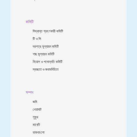
কমিটি
সিদ্ধান্ত গ্রহণকারী কমিটি
টি ও সি
দরপত্র মূল্যায়ন কমিটি
গাছ মূল্যায়ন কমিটি
নিয়োগ ও পদোন্নতি কমিটি
স্বচ্ছতা ও জবাবদিহিতা
সম্পদ
জমি
খেয়াঘাট
পুকুর
মার্কেট
ডাকবাংলো