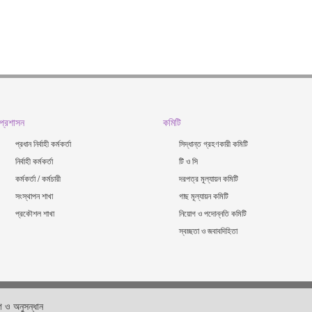
প্রশাসন
কমিটি
প্রধান নির্বাহী কর্মকর্তা
সিদ্ধান্ত গ্রহণকারী কমিটি
নির্বাহী কর্মকর্তা
টি ও সি
কর্মকর্তা / কর্মচারী
দরপত্র মূল্যায়ন কমিটি
সংস্থাপন শাখা
গাছ মূল্যায়ন কমিটি
প্রকৌশল শাখা
নিয়োগ ও পদোন্নতি কমিটি
স্বচ্ছতা ও জবাবদিহিতা
 ও অনুসন্ধান