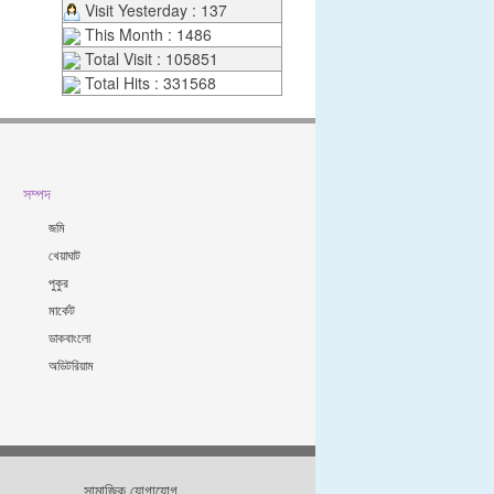
Visit Yesterday : 137
This Month : 1486
Total Visit : 105851
Total Hits : 331568
সম্পদ
জমি
খেয়াঘাট
পুকুর
মার্কেট
ডাকবাংলো
অডিটরিয়াম
সামাজিক যোগাযোগ