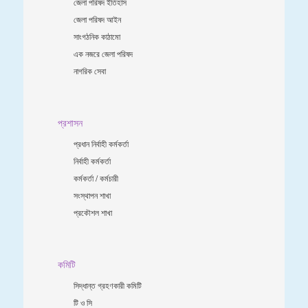
জেলা পরিষদ ইতিহাস
জেলা পরিষদ আইন
সাংগঠনিক কাঠামো
এক নজরে জেলা পরিষদ
নাগরিক সেবা
প্রশাসন
প্রধান নির্বাহী কর্মকর্তা
নির্বাহী কর্মকর্তা
কর্মকর্তা / কর্মচারী
সংস্থাপন শাখা
প্রকৌশল শাখা
কমিটি
সিদ্ধান্ত গ্রহণকারী কমিটি
টি ও সি