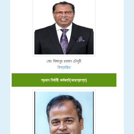
মোঃ মিজানুর রহমান চৌধুরী
বিস্তারিত
প্রধান নির্বাহী কর্মকর্তা(ভারপ্রাপ্ত)