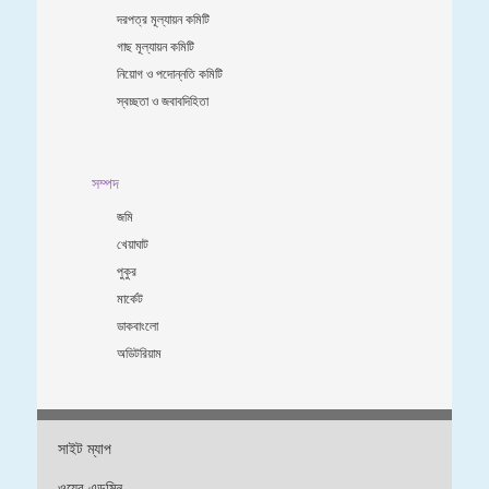
দরপত্র মূল্যায়ন কমিটি
গাছ মূল্যায়ন কমিটি
নিয়োগ ও পদোন্নতি কমিটি
স্বচ্ছতা ও জবাবদিহিতা
সম্পদ
জমি
খেয়াঘাট
পুকুর
মার্কেট
ডাকবাংলো
অডিটরিয়াম
সাইট ম্যাপ
ওয়েব এডমিন