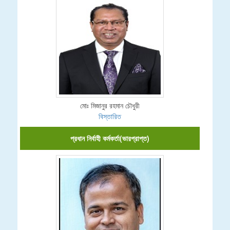
মোঃ মিজানুর রহমান চৌধুরী
বিস্তারিত
প্রধান নির্বাহী কর্মকর্তা(ভারপ্রাপ্ত)